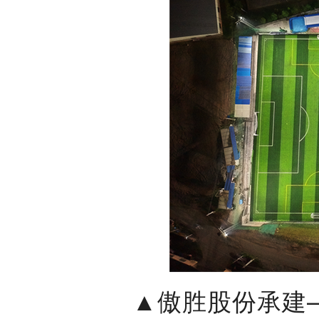
▲傲胜股份承建