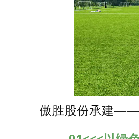
傲胜股份承建——
01<<<以