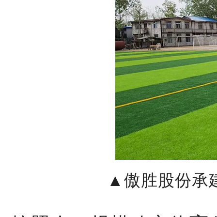
▲傲胜股份承