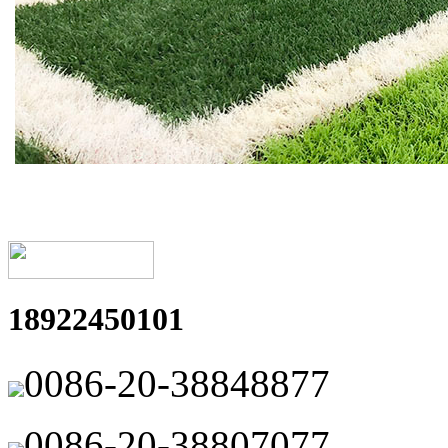
18922450101
0086-20-38848877
0086-20-38807077