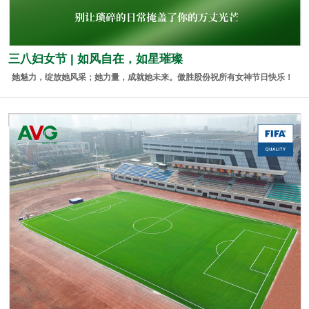
三八妇女节 | 如风自在，如星璀璨
她魅力，绽放她风采；她力量，成就她未来。傲胜股份祝所有女神节日快乐！