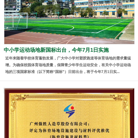
中小学运动场地新国标出台，今年7月1日实施
近年来随着学校体育蓬勃发展，广大中小学对塑胶跑道等体育场地的需求量猛
增。为确保校园体育场地质量，保障青少年学生运动安全，有关中小学运动场
地的三项国家标准（以下简称“国标”）日前出台，将于今年7月1日实...